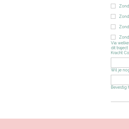
Zond
Zonda
Zonda
Zond
Via welke weg
dit traject vert
Kracht Co
Wil je no
Bevestig h