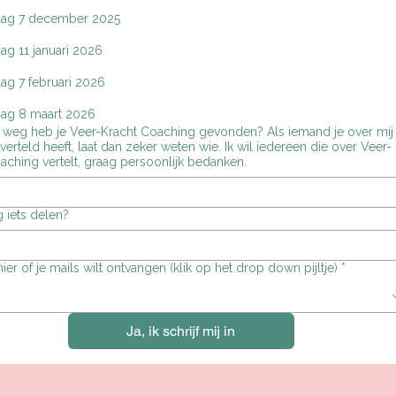
ag 7 december 2025
g 11 januari 2026
g 7 februari 2026
ag 8 maart 2026
 heb je Veer-Kracht Coaching gevonden? Als iemand je over mij of
eld heeft, laat dan zeker weten wie. Ik wil iedereen die over Veer-
aching vertelt, graag persoonlijk bedanken.
g iets delen?
ier of je mails wilt ontvangen (klik op het drop down pijltje)
*
Ja, ik schrijf mij in