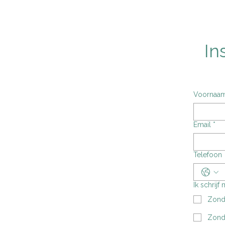
In
Voornaa
Email
*
Telefoon
Ik schrijf
Zond
Zond