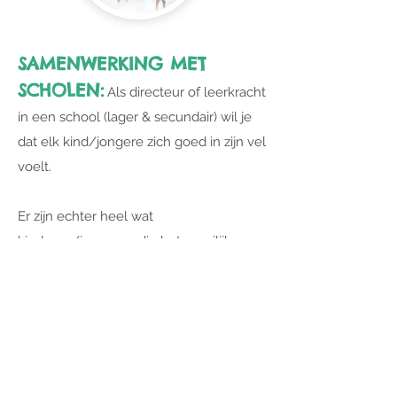
SAMENWERKING MET
SCHOLEN:
Als directeur of leerkracht
in een school (lager & secundair) wil je
dat elk kind/jongere zich goed in zijn vel
voelt.
Er zijn echter heel wat
kinderen/jongeren die het moeilijk
hebben. Jullie zien dat zich dat uit in
leermoeilijkheden, gedrag of op sociaal-
emotioneel vlak.
Dit kan allerlei oorzaken hebben zoals
Weinig of geen zelfvertrouwen