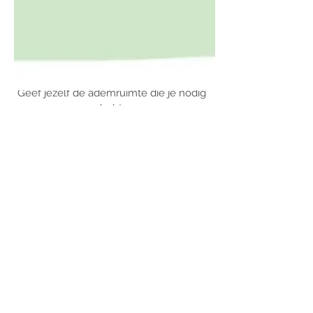
Voel je dat dit iets in
beweging brengt in jou?
Geef jezelf de ademruimte die je nodig
hebt.
Ontdek wat ‘Aanwezig in je
lichaam’ verandert in je
dagelijks leven.
In alle facetten. Op fysiek,
emotioneel en mentaal vlak.